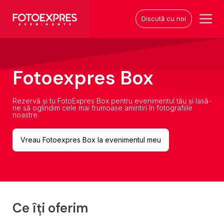
Discută cu noi
Fotoexpres Box
Rezervă și tu FotoExpres Box pentru evenimentul tău și lasă-
ne să oglindim cele mai frumoase amintiri în fotografiile
noastre.
Vreau Fotoexpres Box la evenimentul meu
Ce îți oferim